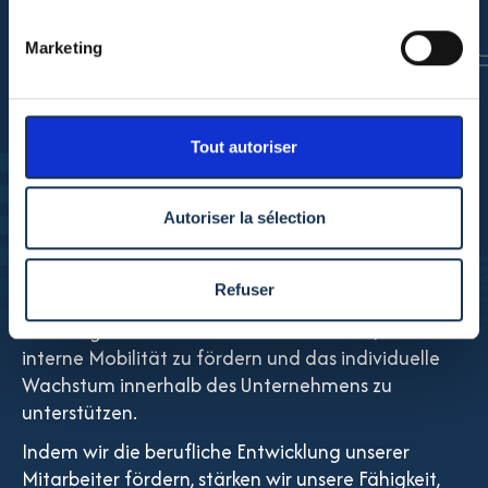
Entwick
Marketing
Innerhalb der Groupe Boisson sind wir davon
Tout autoriser
überzeugt, dass kontinuierliches Lernen
entscheidend ist, um das berufliche Wachstum
unserer Mitarbeiter zu fördern.
Autoriser la sélection
Deshalb investieren wir in interne und externe
Schulungsprogramme, die an jede Karrierestufe
Refuser
angepasst sind. Diese Initiativen zielen darauf ab,
die Fähigkeiten unserer Teams zu stärken, die
interne Mobilität zu fördern und das individuelle
Wachstum innerhalb des Unternehmens zu
unterstützen.
Indem wir die berufliche Entwicklung unserer
Mitarbeiter fördern, stärken wir unsere Fähigkeit,