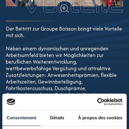
Vorteile
Der Beitritt zur Groupe Boisson bringt viele Vorteile
mit sich.
Neben einem dynamischen und anregenden
Arbeitsumfeld bieten wir Möglichkeiten zur
beruflichen Weiterentwicklung,
wettbewerbsfähige Vergütung und attraktive
Zusatzleistungen: Anwesenheitsprämien, flexible
Arbeitszeiten, Gewinnbeteiligung,
Fahrtkostenzuschuss, Duschprämie,
Geschenkgutscheine, Betriebsrat, Kantine sowie
Bereitstellung und Reinigung von Arbeitskleidung.
Zudem organisieren wir regelmäßig Aktivitäten
Consentement
Détails
À propos des cookies
und Veranstaltungen zur Stärkung des Teamgeists
und der Zusammenarbeit.