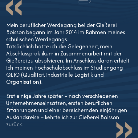
er
Mein beruflicher Werdegang bei der Gießerei
Na
Boisson begann im Jahr 2014 im Rahmen meines
Ve
schulischen Werdegangs.
ve
Tatsächlich hatte ich die Gelegenheit, mein
ab
Abschlusspraktikum in Zusammenarbeit mit der
Im
ls
Gießerei zu absolvieren. Im Anschluss daran erhielt
20
ich meinen Hochschulabschluss im Studiengang
Qu
QLIO (Qualität, industrielle Logistik und
Di
Organisation).
ur
we
Erst einige Jahre später – nach verschiedenen
,
Unternehmenseinsätzen, ersten beruflichen
Do
Erfahrungen und einer bereichernden einjährigen
mi
Auslandsreise – kehrte ich zur Gießerei Boisson
Gi
u
zurück.
At
be