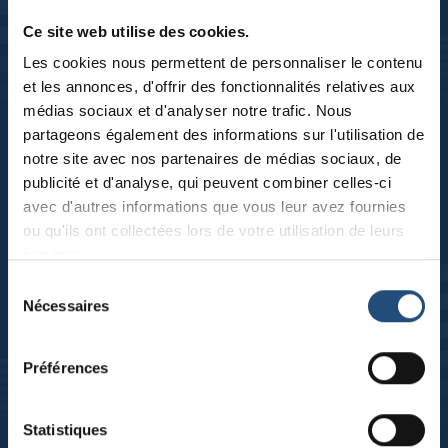
Ce site web utilise des cookies.
Karriereentwicklung
Les cookies nous permettent de personnaliser le contenu
et les annonces, d'offrir des fonctionnalités relatives aux
und
interne
médias sociaux et d'analyser notre trafic. Nous
Schulungen
partageons également des informations sur l'utilisation de
notre site avec nos partenaires de médias sociaux, de
publicité et d'analyse, qui peuvent combiner celles-ci
avec d'autres informations que vous leur avez fournies
ou qu'ils ont collectées lors de votre utilisation de leurs
services.
Sélection
Nécessaires
du
consentement
Préférences
Statistiques